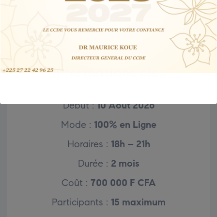
Informations clés
Début :
10 Août 2026
Mode :
100% en Ligne
Horaires :
18h – 21h
Durée :
2 mois
Coût :
700 000 F CFA
Participants :
15 maximum