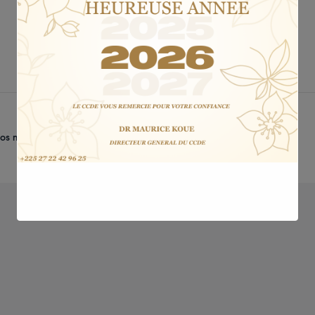
CONTACTEZ-NOUS
+225 27 22 42 96 25
info@ccde-ci.com
os méthodes de paiement :