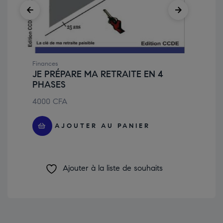
Finances
Fin
JE PRÉPARE MA RETRAITE EN 4
Je
PHASES
30
4000
CFA
AJOUTER AU PANIER
Ajouter à la liste de souhaits